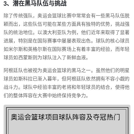
3、潜在黑马队伍与挑战
除了传统强队，奥运会篮球比赛中常常会有一些黑马队伍脱
颖而出，这些队伍可能在某些方面具有独特的优势，挑战强
队的统治地位。以澳大利亚队为例，他们近年来取得了显著
进展，特别是在国际赛事中屡屡表现出色。球队的核心球员
如米尔斯和英格尔斯在国际赛场上有着丰富的经验，而年轻
球员如西蒙斯则为球队注入了新鲜血液。
阿根廷队也被视为奥运会篮球的黑马之一。虽然他们的明星
球员如斯科拉已渐入暮年，但阿根廷队依然拥有不容小觑的
战斗力。球队中经验丰富的老将和年轻球员的结合，使得他
们的整体阵容在大赛中始终保持竞争力。