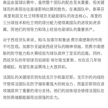
奥运会篮球比赛中，虽然整个团队的配合至关重要，但关键
球员的表现往往直接影响比赛的胜负。在美国队中，斯蒂芬
·库里和凯文·杜兰特等球员无疑是球队的攻击核心。库里的
三分球技术和杜兰特的得分能力使得美国队的进攻如虎添
翼，而他们的领导力和场上经验也是球队的重要资产。
对于西班牙队来说，帕乌·加索尔和鲁迪·费尔南德斯的作用
不可忽视。加索尔无疑是西班牙队的精神领袖，而费尔南德
斯的防守能力和大赛经验为球队提供了坚实的后盾。同时，
西班牙队的年轻球员如胡安·埃尔南戈麦斯，也在近几年快
速崛起，有望在奥运赛场上大放异彩。
法国队的关键球员则包括戈贝尔和富尼耶。戈贝尔的内线防
守使得法国队在防守端有着强大的统治力，而富尼耶则在进
攻端提供了重要的得分支持。他们的双核组合使得法国队在
攻防两端都能展现出很强的实力。