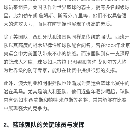
球员来组建。美国队作为世界篮球的霸主，拥有多名超级球
星，比如勒布朗·詹姆斯、斯蒂芬·库里等，他们不仅具备强
大的进攻火力，而且在防守端也展现了极高的素质。
除了美国队，西班牙队和法国队同样是传统的强队。西班牙
队以其高度的战术纪律性和球队配合闻名，曾在2008年北京
奥运会中为美国队带来不小的挑战。而法国队则有一支深厚
的篮球人才库，球员如尼古拉·巴图姆和鲁迪·戈贝尔等人均
为世界级的防守专家，能够在比赛中提供很强的支撑。
此外，澳大利亚和阿根廷队也逐渐成为奥运会篮球比赛中的
潜在黑马。尤其是澳大利亚队，他们近些年逐步崛起，球队
内有诸如本·西蒙斯和帕特·米尔斯等名将，常常能够在比赛
中展现强大的竞争力。
2、篮球强队的关键球员与发挥