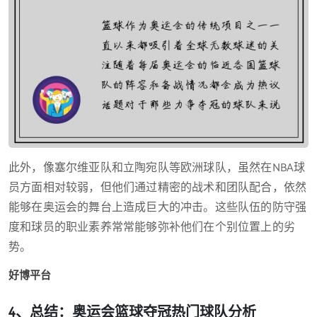
此外，像塞尔维亚队和立陶宛队等欧洲球队，虽然在NBA球
员方面相对较弱，但他们通过精密的战术和团队配合，依然
能够在奥运会的舞台上造成巨大的冲击。这些队伍的防守强
度和球员的职业素养常常能够弥补他们在个别位置上的劣
势。
好博平台
4、总结：奥运会篮球夺冠热门球队分析