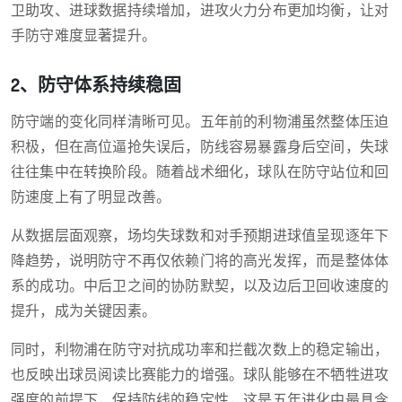
卫助攻、进球数据持续增加，进攻火力分布更加均衡，让对
手防守难度显著提升。
2、防守体系持续稳固
防守端的变化同样清晰可见。五年前的利物浦虽然整体压迫
积极，但在高位逼抢失误后，防线容易暴露身后空间，失球
往往集中在转换阶段。随着战术细化，球队在防守站位和回
防速度上有了明显改善。
从数据层面观察，场均失球数和对手预期进球值呈现逐年下
降趋势，说明防守不再仅依赖门将的高光发挥，而是整体体
系的成功。中后卫之间的协防默契，以及边后卫回收速度的
提升，成为关键因素。
同时，利物浦在防守对抗成功率和拦截次数上的稳定输出，
也反映出球员阅读比赛能力的增强。球队能够在不牺牲进攻
强度的前提下，保持防线的稳定性，这是五年进化中最具含