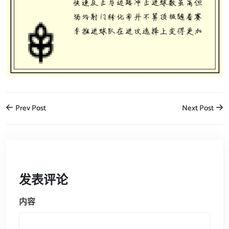
Prev Post
Next Post
发表评论
内容