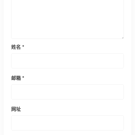
姓名
*
邮箱
*
网址