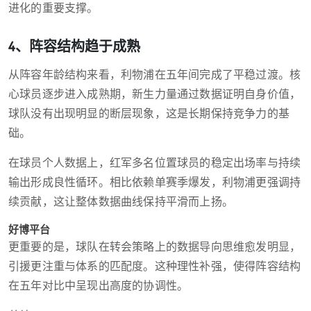
进化的重要支撑。
4、阵容结构趋于成熟
从阵容年龄结构来看，利物浦在五年间完成了平稳过渡。核
心球员逐步进入成熟期，新生力量通过数据证明自身价值，
球队没有出现明显的断层现象，这是长期保持竞争力的基
础。
在球员个人数据上，红军多名位置球员的稳定出场率与持续
输出形成良性循环。相比依赖单赛季爆发，利物浦更强调持
续贡献，这让整体数据曲线保持平滑而上扬。
好博平台
更重要的是，球队在转会策略上的数据导向思维愈发明显，
引援更注重与体系的匹配度。这种理性补强，使得阵容结构
在五年对比中呈现出高度的协调性。