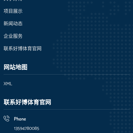
项目展示
新闻动态
企业服务
联系好博体育官网
网站地图
XML
联系好博体育官网
Phone
13594780085