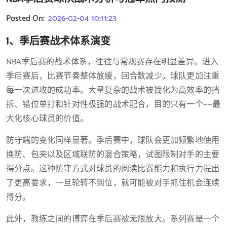
Posted On:
2026-02-04 10:11:23
1、季后赛战术体系演变
NBA季后赛的战术体系，往往与常规赛存在明显差异。进入
季后赛后，比赛节奏整体放缓，回合数减少，球队更加注重
每一次进攻的成功率。大量复杂的战术被简化为高效率的挡
拆、错位单打和针对性极强的战术配合，目的只有一个——最
大化核心球员的价值。
防守端的变化同样显著。季后赛中，球队会更加频繁地使用
换防、包夹以及区域联防的混合策略，试图限制对手的主要
得分点。这种防守方式对球员的阅读比赛能力和执行力提出
了更高要求，一旦轮转不到位，就可能被对手抓住机会连续
得分。
此外，教练之间的博弈在季后赛被无限放大。系列赛是一个