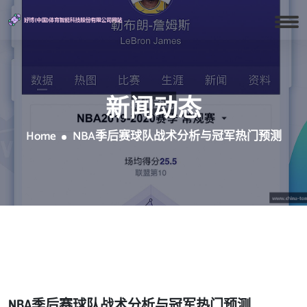
新闻动态
Home
NBA季后赛球队战术分析与冠军热门预测
NBA季后赛球队战术分析与冠军热门预测