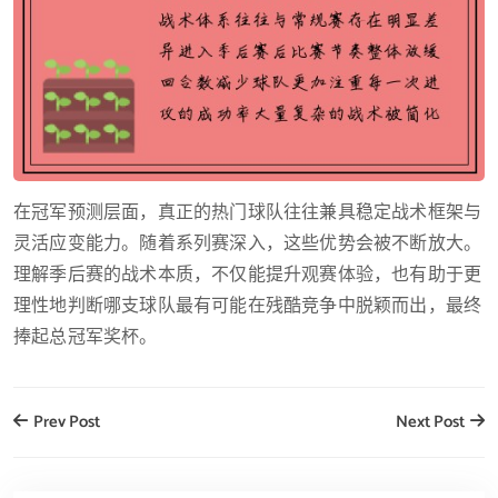
在冠军预测层面，真正的热门球队往往兼具稳定战术框架与
灵活应变能力。随着系列赛深入，这些优势会被不断放大。
理解季后赛的战术本质，不仅能提升观赛体验，也有助于更
理性地判断哪支球队最有可能在残酷竞争中脱颖而出，最终
捧起总冠军奖杯。
Prev Post
Next Post