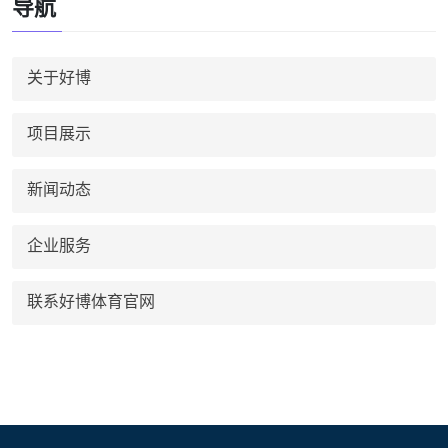
导航
关于好博
项目展示
新闻动态
企业服务
联系好博体育官网