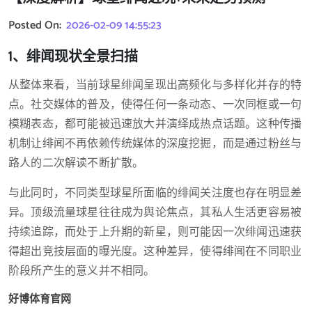
Posted On:
2026-02-09 14:55:23
1、绯闻现状全景扫描
从整体来看，当前球星绯闻呈现出高频化与多样化并存的特
点。社交媒体的普及，使得任何一条动态、一次同框或一句
模糊表态，都可能被迅速放大并演绎成热点话题。这种传播
机制让绯闻不再依赖传统媒体的深度挖掘，而是通过粉丝与
路人的二次解读不断扩散。
与此同时，不同类型球星所面临的绯闻关注度也存在明显差
异。顶级流量球星往往成为舆论焦点，其私人生活更容易被
持续追踪，而处于上升期的新星，则可能因一次绯闻迅速获
得超出竞技层面的曝光度。这种差异，使得绯闻在不同职业
阶段所产生的意义并不相同。
好博体育官网