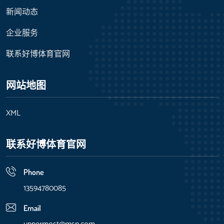
新闻动态
企业服务
联系好博体育官网
网站地图
XML
联系好博体育官网
Phone
13594780085
Email