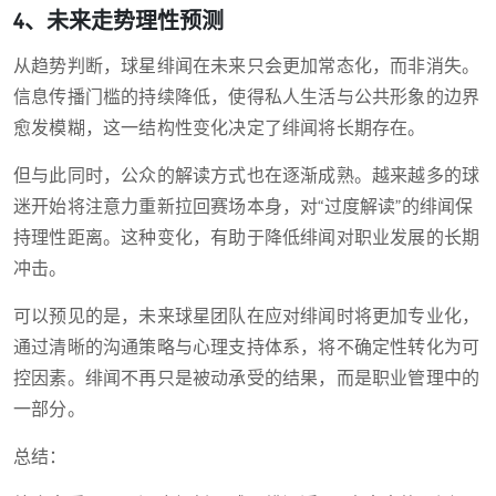
4、未来走势理性预测
从趋势判断，球星绯闻在未来只会更加常态化，而非消失。
信息传播门槛的持续降低，使得私人生活与公共形象的边界
愈发模糊，这一结构性变化决定了绯闻将长期存在。
但与此同时，公众的解读方式也在逐渐成熟。越来越多的球
迷开始将注意力重新拉回赛场本身，对“过度解读”的绯闻保
持理性距离。这种变化，有助于降低绯闻对职业发展的长期
冲击。
可以预见的是，未来球星团队在应对绯闻时将更加专业化，
通过清晰的沟通策略与心理支持体系，将不确定性转化为可
控因素。绯闻不再只是被动承受的结果，而是职业管理中的
一部分。
总结：