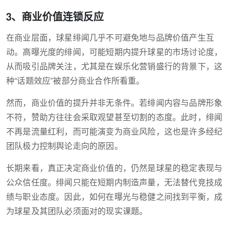
3、商业价值连锁反应
在商业层面，球星绯闻几乎不可避免地与品牌价值产生互
动。高曝光度的绯闻，可能短期内提升球星的市场讨论度，
从而吸引品牌关注，尤其是在娱乐化营销盛行的背景下，这
种“话题效应”被部分商业合作所看重。
然而，商业价值的提升并非无条件。若绯闻内容与品牌形象
不符，赞助方往往会采取观望甚至切割的态度。此时，绯闻
不再是流量红利，而可能演变为商业风险，这也是许多经纪
团队极力控制舆论走向的原因。
长期来看，真正决定商业价值的，仍然是球星的稳定表现与
公众信任度。绯闻只能在短期内制造声量，无法替代竞技成
绩与职业态度。因此，如何在曝光与稳健之间找到平衡，成
为球星及其团队必须面对的现实课题。