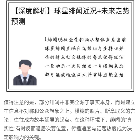
值得注意的是，部分绯闻并非完全源于事实本身，而是建立
在信息不对称和公众想象之上。模糊的照片、断章取义的言
论，往往成为故事延展的起点。在这种环境下，绯闻的“真
实性”有时反而退居次要位置，传播速度与话题热度成为决
定影响力的关键。