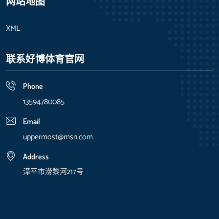
网站地图
XML
联系好博体育官网
Phone
13594780085
Email
uppermost@msn.com
Address
漳平市涝黎河217号