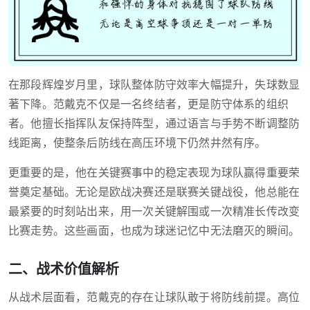
在那段辉煌岁月里，球队整体防守效率大幅提升，失球数显
著下降。范戴克不仅是一名终结者，更是防守体系的组织
者。他擅长指挥队友保持阵型，通过语言与手势不断调整防
线距离，使整条后防线在高压环境下仍然井然有序。
更重要的是，他在关键赛事中的稳定表现为球队赢得重要荣
誉奠定基础。无论是欧战决赛还是联赛关键战役，他总能在
最紧要的时刻站出来，用一次关键解围或一次精准长传改变
比赛走势。这些画面，也成为球迷记忆中无法磨灭的瞬间。
二、战术价值解析
从战术层面看，范戴克的存在让球队敢于将防线前提。高位