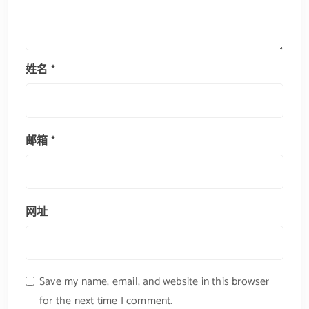
姓名
*
邮箱
*
网址
Save my name, email, and website in this browser
for the next time I comment.