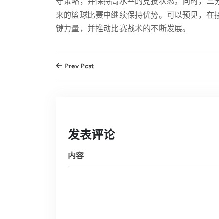
守策略，并保持高水平的竞技状态。同时，三
来的篮球比赛中继续保持优势。可以预见，在
键力量，并推动比赛战术的不断发展。
Prev Post
发表评论
内容