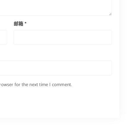
邮箱
*
browser for the next time I comment.