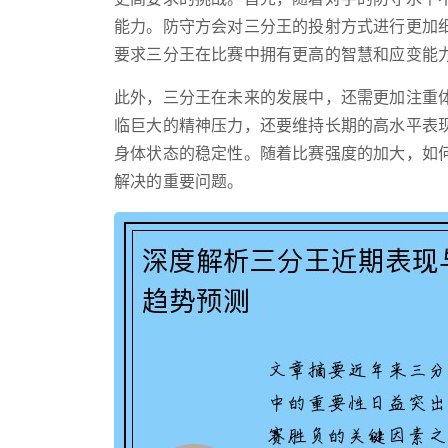
能力。防守方会对三分王的投射方式进行更加
要求三分王在比赛中拥有更高的智慧和应变能
此外，三分王在未来的发展中，还需更加注重
临巨大的精神压力，还要维持长期的高水平表
身体状态的稳定性。随着比赛强度的加大，如
解决的重要问题。