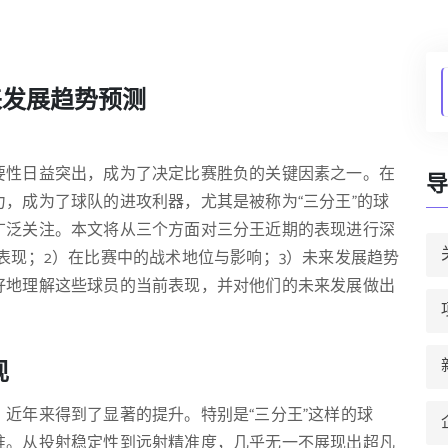
来发展趋势预测
要性日益突出，成为了决定比赛胜负的关键因素之一。在
导
，成为了球队的进攻利器，尤其是被称为“三分王”的球
广泛关注。本文将从三个方面对三分王近期的表现进行深
表现；2）在比赛中的战术地位与影响；3）未来发展趋势
好地理解这些球员的当前表现，并对他们的未来发展做出
现
近年来得到了显著的提升。特别是“三分王”这样的球
准。从投射稳定性到远射精准度，几乎无一不展现出超凡