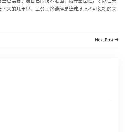
分王也需要扩展自己的技术范围，提升全面性，才能在未
接下来的几年里，三分王将继续是篮球场上不可忽视的关
Next Post