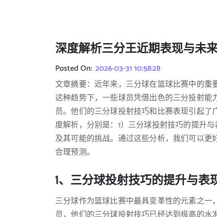
深度解析三分王近期表现与未
Posted On:
2026-03-31 10:58:28
文章摘要：近年来，三分球在篮球比赛中的重
这种趋势下，一些球员凭借出色的三分投射能力
员。他们的三分球投射技巧和比赛表现引起了
度解析，分别是：1）三分球投射技巧的提升与
及其可能的挑战。通过这些分析，我们可以更
合理预测。
1、三分球投射技巧的提升与表
三分球作为篮球比赛中最具变革性的元素之一，
员，他们的三分球投射技巧已经达到极高的水