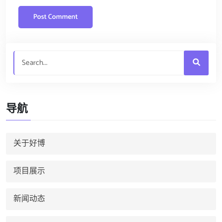
导航
关于好博
项目展示
新闻动态