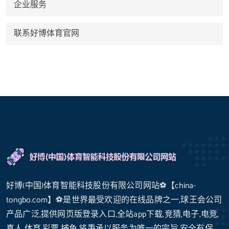
企业服务
联系好博体育官网
好博(中国)体育智能科技股份有限公司网站⚽️【china-
tongbo.com】⚽️是世界最受欢迎的在线品牌之一,球王会公司
产品广泛,提供网页版登录入口,全站app下载,竞猜,电子,电竞,
真人,体育,彩票,捕鱼,将秉承以服务为唯一的宗旨,安全有保