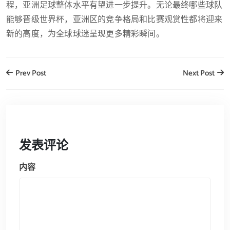
程，亚洲足球整体水平有望进一步提升。无论最终哪些球队
能够晋级世界杯，亚洲区的竞争格局和比赛观赏性都将迎来
新的高度，为全球球迷呈现更多精彩瞬间。
Prev Post
Next Post
发表评论
内容