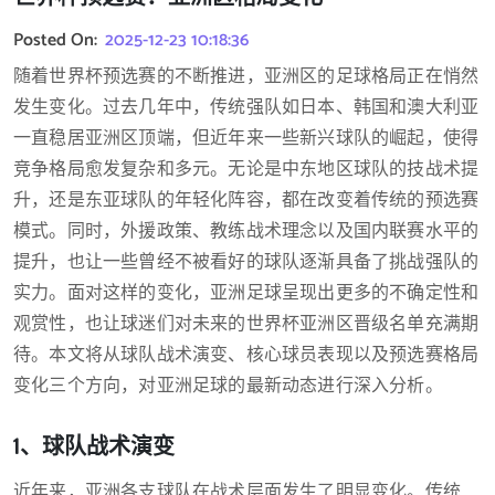
Posted On:
2025-12-23 10:18:36
随着世界杯预选赛的不断推进，亚洲区的足球格局正在悄然
发生变化。过去几年中，传统强队如日本、韩国和澳大利亚
一直稳居亚洲区顶端，但近年来一些新兴球队的崛起，使得
竞争格局愈发复杂和多元。无论是中东地区球队的技战术提
升，还是东亚球队的年轻化阵容，都在改变着传统的预选赛
模式。同时，外援政策、教练战术理念以及国内联赛水平的
提升，也让一些曾经不被看好的球队逐渐具备了挑战强队的
实力。面对这样的变化，亚洲足球呈现出更多的不确定性和
观赏性，也让球迷们对未来的世界杯亚洲区晋级名单充满期
待。本文将从球队战术演变、核心球员表现以及预选赛格局
变化三个方向，对亚洲足球的最新动态进行深入分析。
1、球队战术演变
近年来，亚洲各支球队在战术层面发生了明显变化。传统