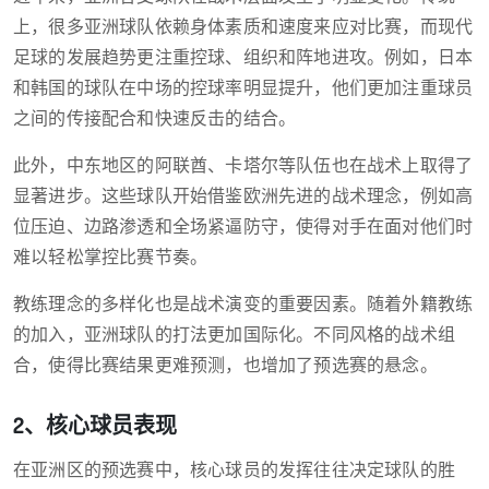
上，很多亚洲球队依赖身体素质和速度来应对比赛，而现代
足球的发展趋势更注重控球、组织和阵地进攻。例如，日本
和韩国的球队在中场的控球率明显提升，他们更加注重球员
之间的传接配合和快速反击的结合。
此外，中东地区的阿联酋、卡塔尔等队伍也在战术上取得了
显著进步。这些球队开始借鉴欧洲先进的战术理念，例如高
位压迫、边路渗透和全场紧逼防守，使得对手在面对他们时
难以轻松掌控比赛节奏。
教练理念的多样化也是战术演变的重要因素。随着外籍教练
的加入，亚洲球队的打法更加国际化。不同风格的战术组
合，使得比赛结果更难预测，也增加了预选赛的悬念。
2、核心球员表现
在亚洲区的预选赛中，核心球员的发挥往往决定球队的胜