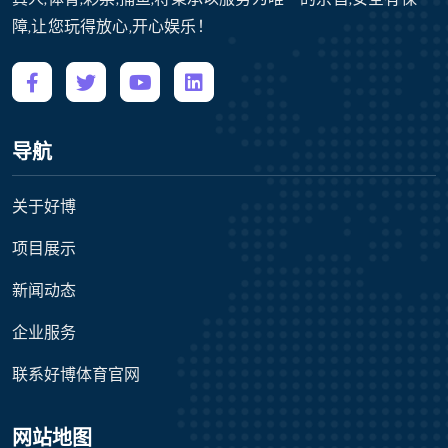
障,让您玩得放心,开心娱乐！
导航
关于好博
项目展示
新闻动态
企业服务
联系好博体育官网
网站地图