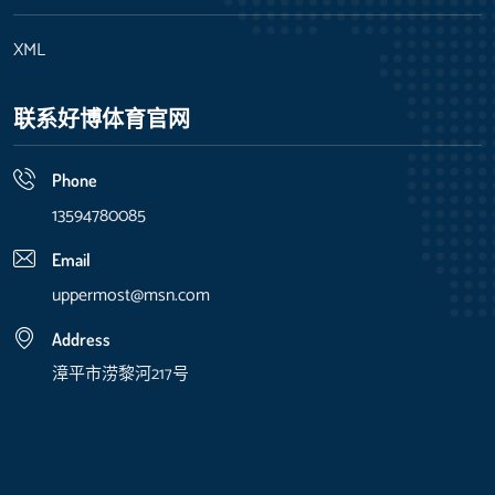
XML
联系好博体育官网
Phone
13594780085
Email
uppermost@msn.com
Address
漳平市涝黎河217号