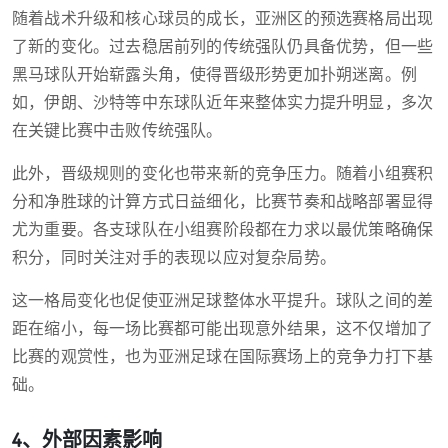
随着战术升级和核心球员的成长，亚洲区的预选赛格局出现
了新的变化。过去稳居前列的传统强队仍具备优势，但一些
黑马球队开始崭露头角，使得晋级形势更加扑朔迷离。例
如，伊朗、沙特等中东球队近年来整体实力提升明显，多次
在关键比赛中击败传统强队。
此外，晋级规则的变化也带来新的竞争压力。随着小组赛积
分和净胜球的计算方式日益细化，比赛节奏和战略部署显得
尤为重要。各支球队在小组赛阶段都在力求以最优策略确保
积分，同时关注对手的表现以应对复杂局势。
这一格局变化也促使亚洲足球整体水平提升。球队之间的差
距在缩小，每一场比赛都可能出现意外结果，这不仅增加了
比赛的观赏性，也为亚洲足球在国际赛场上的竞争力打下基
础。
4、外部因素影响