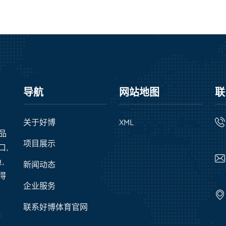
导航
网站地图
联
关于好博
XML
线品
项目展示
口,
,
新闻动态
得
企业服务
联系好博体育官网