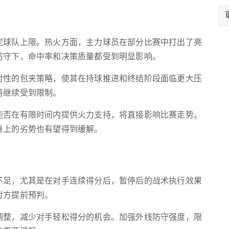
定球队上限。热火方面，主力球员在部分比赛中打出了亮
防守下，命中率和决策质量都受到明显影响。
对性的包夹策略，使其在持球推进和终结阶段面临更大压
将继续受到限制。
能否在有限时间内提供火力支持，将直接影响比赛走势。
奏上的劣势也有望得到缓解。
不足，尤其是在对手连续得分后，暂停后的战术执行效果
对方提前预判。
调整，减少对手轻松得分的机会。加强外线防守强度，限