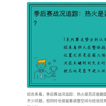
综合来看，季后赛战况追踪：热火是否还能翻
不少问题，但同时也保留着调整空间与经验优