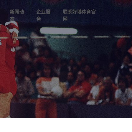
新闻动
企业服
联系好博体育官
态
务
网