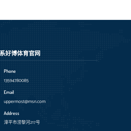
系好博体育官网
Phone
13594780085
Email
uppermost@msn.com
Address
漳平市涝黎河217号