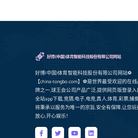
好博(中国)体育智能科技股份有限公司网站⚽️
【china-tongbo.com】⚽️是世界最受欢迎的在
牌之一,球王会公司产品广泛,提供网页版登录入
全站app下载,竞猜,电子,电竞,真人,体育,彩票,捕鱼
将秉承以服务为唯一的宗旨,安全有保障,让您玩
放心,开心娱乐！