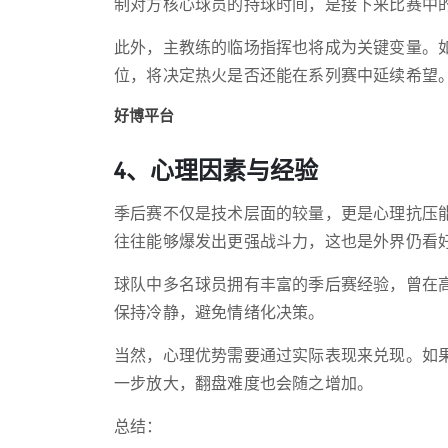
制对方核心球员的持球时间，是接下来比赛中
此外，主教练的临场指挥也将成为关键变量。
位，将决定热火是否还能在系列赛中延续希望
好博平台
4、心理因素与经验
季后赛不仅是技术层面的较量，更是心理抗压
往往能够爆发出更强战斗力，这也是外界仍看
球队中多名球员拥有丰富的季后赛经验，曾在
保持冷静，避免情绪化决策。
当然，心理优势需要通过实际表现来兑现。如
一步放大，翻盘难度也会随之增加。
总结：