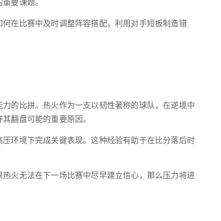
的重要课题。
如何在比赛中及时调整阵容搭配，利用对手短板制造错
。
能力的比拼。热火作为一支以韧性著称的球队，在逆境中
好其翻盘可能的重要原因。
高压环境下完成关键表现。这种经验有助于在比分落后时
果热火无法在下一场比赛中尽早建立信心，那么压力将进