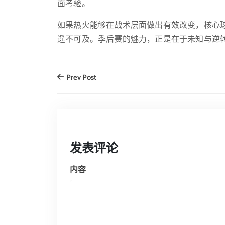
面考验。
如果热火能够在战术层面做出有效改变，核心
遥不可及。季后赛的魅力，正是在于未知与逆
Prev Post
发表评论
内容