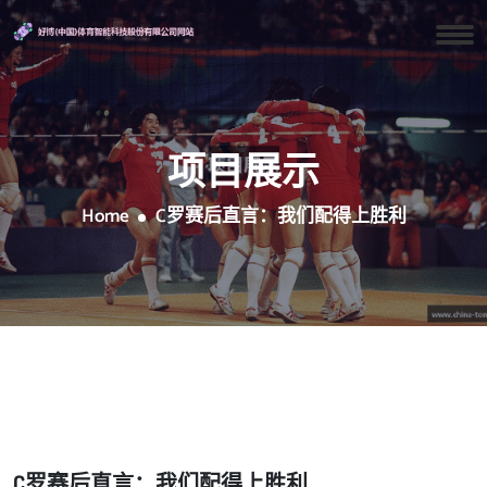
项目展示
Home
C罗赛后直言：我们配得上胜利
C罗赛后直言：我们配得上胜利