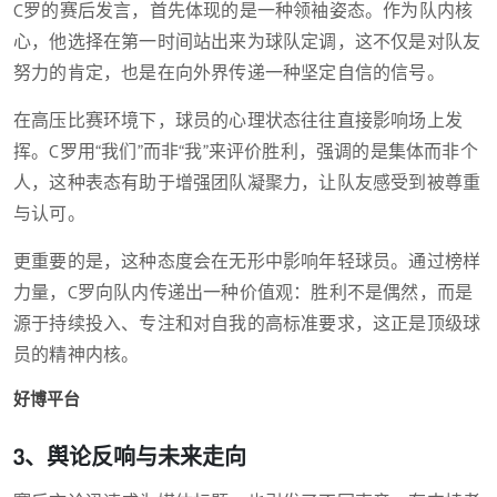
C罗的赛后发言，首先体现的是一种领袖姿态。作为队内核
心，他选择在第一时间站出来为球队定调，这不仅是对队友
努力的肯定，也是在向外界传递一种坚定自信的信号。
在高压比赛环境下，球员的心理状态往往直接影响场上发
挥。C罗用“我们”而非“我”来评价胜利，强调的是集体而非个
人，这种表态有助于增强团队凝聚力，让队友感受到被尊重
与认可。
更重要的是，这种态度会在无形中影响年轻球员。通过榜样
力量，C罗向队内传递出一种价值观：胜利不是偶然，而是
源于持续投入、专注和对自我的高标准要求，这正是顶级球
员的精神内核。
好博平台
3、舆论反响与未来走向