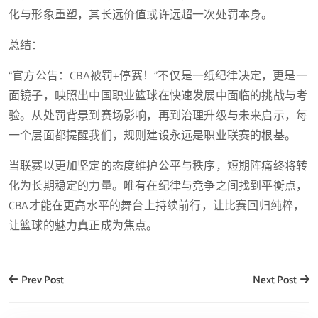
化与形象重塑，其长远价值或许远超一次处罚本身。
总结：
“官方公告：CBA被罚+停赛！”不仅是一纸纪律决定，更是一
面镜子，映照出中国职业篮球在快速发展中面临的挑战与考
验。从处罚背景到赛场影响，再到治理升级与未来启示，每
一个层面都提醒我们，规则建设永远是职业联赛的根基。
当联赛以更加坚定的态度维护公平与秩序，短期阵痛终将转
化为长期稳定的力量。唯有在纪律与竞争之间找到平衡点，
CBA才能在更高水平的舞台上持续前行，让比赛回归纯粹，
让篮球的魅力真正成为焦点。
Prev Post
Next Post