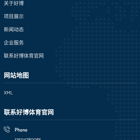
关于好博
项目展示
新闻动态
企业服务
联系好博体育官网
网站地图
XML
联系好博体育官网
Phone
13594780085