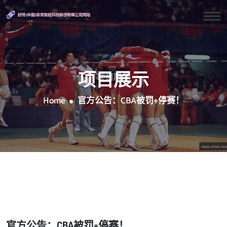
项目展示
Home
官方公告：CBA被罚+停赛！
官方公告：CBA被罚+停赛！