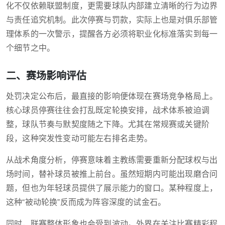
化不仅依赖联盟制度，更需要球队内部建立清晰的行为边界
与责任追究机制。此次停赛与罚款，实际上也是对俱乐部管
理体系的一次警示，提醒各方必须将职业化标准落实到每一
个细节之中。
二、赛场影响评估
处罚决定公布后，最直接的影响便体现在赛场竞争格局上。
核心球员停赛往往会打乱既定轮换安排，战术体系被迫调
整，球队节奏与默契度随之下降。尤其在常规赛或关键阶
段，这种突发性变动可能左右排名走势。
从战术角度分析，停赛意味着主教练需要重新分配球权与出
场时间，替补球员被推上前台。虽然短期内可能出现磨合问
题，但也为年轻球员提供了展示能力的窗口。某种程度上，
这种“被动轮换”反而成为阵容深度的试金石。
同时，联赛整体形象也会受到波动。外界在关注比赛精彩程