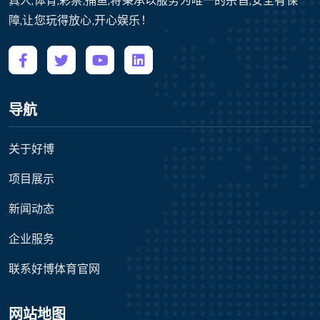
真人,体育,彩票,捕鱼,将秉承以服务为唯一的宗旨,安全有保
障,让您玩得放心,开心娱乐！
导航
关于好博
项目展示
新闻动态
企业服务
联系好博体育官网
网站地图