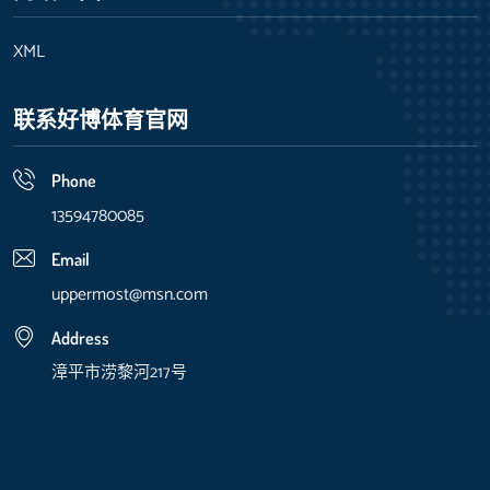
XML
联系好博体育官网
Phone
13594780085
Email
uppermost@msn.com
Address
漳平市涝黎河217号