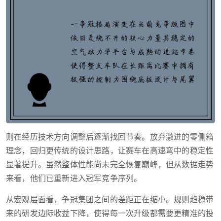
则在经历技术方向调整后逐渐找回节奏。放弃激进的零侧箱
理念，回归更传统的设计思路，让赛车在高速弯中的稳定性
显著提升。虽然整体性能尚未完全恢复巅峰，但从数据走势
来看，他们已重新进入冠军竞争序列。
从宏观层面看，争冠集团之间的差距正在缩小。规则趋稳带
来的研发边际收益下降，使得每一次升级都需要更精准的投