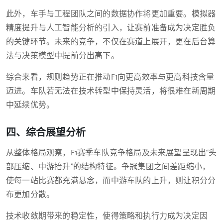
此外，车手与工程团队之间的数据协作将更加重要。模拟器
精度提升与人工智能分析的引入，让赛前准备成为决定胜负
的关键环节。未来的竞争，不仅在赛道上展开，更在后台算
法与决策模型中提前分出高下。
综合来看，规则趋势正在推动F1向更高效率与更高科技含量
迈进。车队若无法在技术转型中保持灵活，将很难在新周期
中延续优势。
四、综合展望分析
从整体格局观察，F1赛季车队竞争格局及未来展望呈现出“头
部压缩、中游抬升”的结构特征。争冠集团之间差距缩小，
使每一站比赛都充满悬念，而中游车队的上升，则让积分分
布更加分散。
技术收敛期带来的稳定性，使得策略和执行力成为决定因