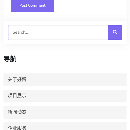
导航
关于好博
项目展示
新闻动态
企业服务