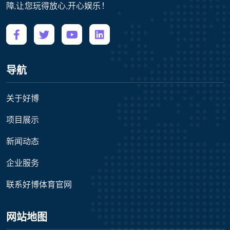
障,让您玩得放心,开心娱乐！
导航
关于好博
项目展示
新闻动态
企业服务
联系好博体育官网
网站地图