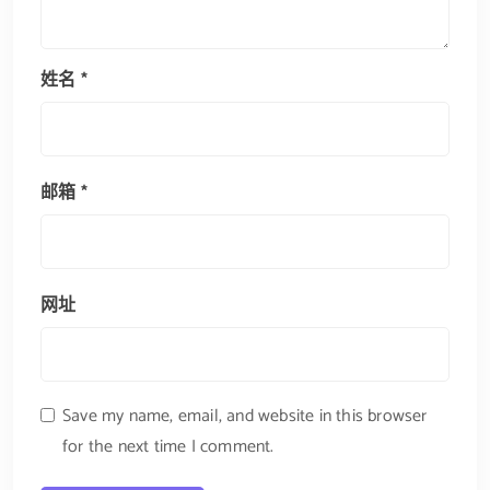
姓名
*
邮箱
*
网址
Save my name, email, and website in this browser
for the next time I comment.