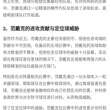
场上形势，将球分配给位置最好的队友。在对阵热刺的比赛
中，范戴克通过一记精准的横传为队友创造了进攻机会，直
接帮助球队打开局面。
3、范戴克的进攻贡献与定位球威胁
虽然作为后卫，范戴克的主要任务是防守，但他在进攻端的
贡献也不可忽视。在最近的五场比赛中，范戴克的进球和助
攻次数虽然不算多，但他在定位球中的威胁十分显著。无论
是在角球还是任意球的情况下，范戴克总是能够用强力的头
球和精准的站位威胁对方球门。
特别是在对阵曼联的比赛中，范戴克通过一记头球攻入一粒
关键进球，帮助球队在比赛中取得领先。通过角球或者任意
球，范戴克总能够准确地找到自己在禁区内的位置，并利用
身高优势与对方防守球员进行对抗，从而制造威胁。
除了在定位球中的威胁，范戴克在比赛中的进攻意识也时刻