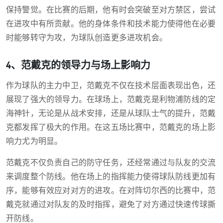
保持警觉。在比赛的后期，他有时会突破至对方禁区，尝试
在进攻中有所贡献。他的身体条件和技术能力使得他在必要
时能够转守为攻，为球队创造更多进攻机会。
4、范戴克的领导力与场上影响力
作为球队的主力中卫，范戴克不仅在技术层面表现出色，还
展现了强大的领导力。在球场上，范戴克是利物浦防线的定
海神针，无论是从战术安排，还是从球队士气的提升，范戴
克都发挥了极大的作用。在这五场比赛中，范戴克的场上影
响力尤为明显。
范戴克不仅负责自己的防守任务，还经常通过与队友的交流
来调度整个防线。他在场上的指挥能力使得球队防线更加有
序，能够有效应对对方的进攻。在对阵切尔西的比赛中，范
戴克就通过对队友的及时指挥，避免了对方通过快速传球撕
开防线。