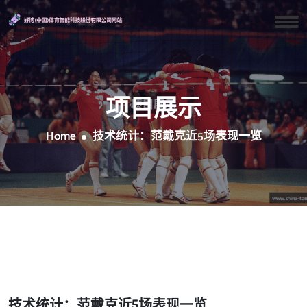
项目展示
Home
技术统计：范戴克近5场表现一览
技术统计：范戴克近5场表现一览