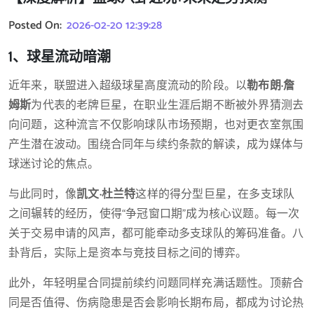
Posted On:
2026-02-20 12:39:28
1、球星流动暗潮
近年来，联盟进入超级球星高度流动的阶段。以
勒布朗·詹
姆斯
为代表的老牌巨星，在职业生涯后期不断被外界猜测去
向问题，这种流言不仅影响球队市场预期，也对更衣室氛围
产生潜在波动。围绕合同年与续约条款的解读，成为媒体与
球迷讨论的焦点。
与此同时，像
凯文·杜兰特
这样的得分型巨星，在多支球队
之间辗转的经历，使得“争冠窗口期”成为核心议题。每一次
关于交易申请的风声，都可能牵动多支球队的筹码准备。八
卦背后，实际上是资本与竞技目标之间的博弈。
此外，年轻明星合同提前续约问题同样充满话题性。顶薪合
同是否值得、伤病隐患是否会影响长期布局，都成为讨论热