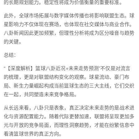
的长期规划能力。稳定性将成为价值衡量的重要标准。
此外，全球市场拓展与数字媒体传播也将影响联盟生态。球
星影响力不仅体现在赛场，也体现在社交媒体与商业合作。
八卦新闻因此更加频繁，但理性分析将成为区分噪音与趋势
的关键。
总结：
“【深度解析】篮球八卦近况+未来走势预测”不仅是对流言
的梳理，更是对联盟结构变化的观察。球星流动、豪门布
局、新生力量崛起构成当前篮球生态的三大主线，它们交织
在一起，共同塑造未来竞争格局。
从长远来看，八卦只是表象，真正决定未来走势的是战术进
化与资源配置能力。随着代际更替加速，联盟将呈现更加多
元与开放的竞争局面，而理性洞察趋势，才能在纷繁信息中
看清篮球世界的真正方向。