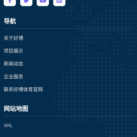
导航
关于好博
项目展示
新闻动态
企业服务
联系好博体育官网
网站地图
XML